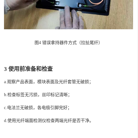
图
4
错误拿持器件方式（拉扯尾纤）
3
使用前准备和检查
a.
观察产品表面，模块表面及光纤套管无破损；
b.
检查
标签无污损，丝印标记清晰；
c.
电法兰无破损，各电极引脚完好
；
d.
使用光纤端面检测仪检查两端光纤是否干净。