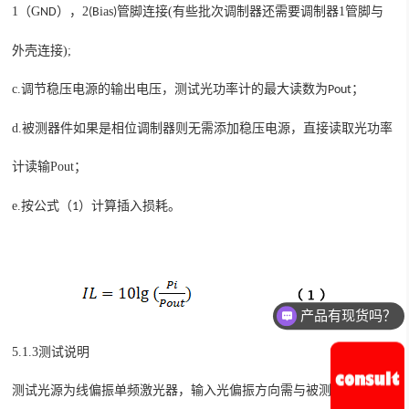
1
（
G
），
2
ias
管脚连接
(有些批次调制器还需要调制器1管脚与
ND
(B
)
外壳连接)
;
c.
调节
稳压电源的输出电压，测试
最大
；
光功率计的
读数为
Pout
d.
被测器件如果是相位调制器则无需添加稳压电源，直接读取光功率
计读输
Pout
；
e.
按
。
公式（1）计算插入损耗
产品有现货吗？
产品可以定制吗？
5.1.3测试说明
测试光源为
线偏振单频激光器
，输入光偏振方向需与被测调制器工