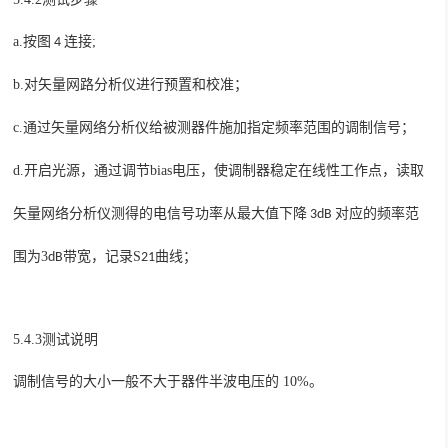
a.
;
按图
4
连接
b.
矢量网路分析仪
预置和校准
对
进行
；
c.
矢量网络
通过
分析仪给被测器件施加指定频率范围的调制信号；
d.
开启光源，通过调节
bias
电压，使调制器稳定在线性工作点，
读取
矢量网络
分析仪测得的电信号功率从最大值下降
3dB
对应的频率范
3
，记录
S
曲线；
围为
dB
带宽
21
5.4.3测试说明
调制信号的大小一般不大于器件半波电压的
10%
。