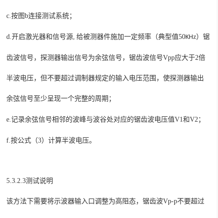
c.
按图
b
连接测试系统；
d.
激光器和
,
一定频率（典型值
50
z
）锯
开启
信号源
给被测器件施加
KH
齿波信号，探测器输出信号为余弦信号，锯齿波信号
Vpp
应大于
2
倍
半波电压，但不要超过调制器规定的输入电压范围，使探测器输出
余弦信号至少呈现一个完整的周期；
e.
记录余弦信号相邻的波峰与波谷处对应的锯齿波电压值
V1
和
V2
；
f.
按公式（
3
）计算半波电压。
5.3.2.3测试说明
该方法下需要将示波器输入口调整为高阻态，锯齿波
Vp-p
不要超过