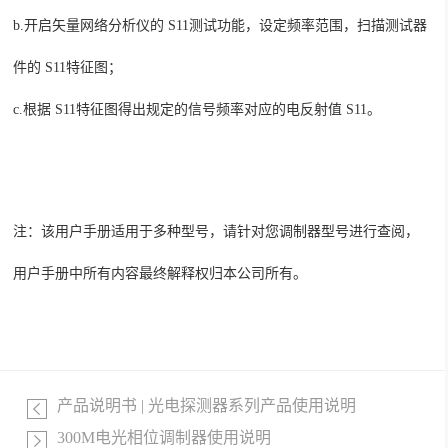
b.
开启
矢量
网络分析仪的
S11
测试功能，设定频率范围，扫描测试器
件的
S11
特征图；
c.
根据
S11
特征图得出规定的信号频率对应的电反射值
S11
。
注：
该用户手册适用于多种型号，请针对您调制器型号进行查阅，
用户手册中所有内容最终解释权归本公司所有。
产品说明书 | 光电探测器系列产品使用说明
300M电光相位调制器使用说明