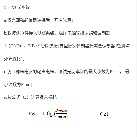
5.2.2测试步骤
a.
将光源和起偏器连接后，开启光源；
b.
将被测器件接入测试系统，稳压电源输出两端和调制器
1（GND），2(Bias)管脚连接
(有些批次调制器还需要调制器1管脚与
外壳连接)
;
c.
调节稳压电源的输出电压，测试光功率计的最大读数为
Pmax， 最
小读数为Pmin；
d.
按公式（
2）计算插入损耗。