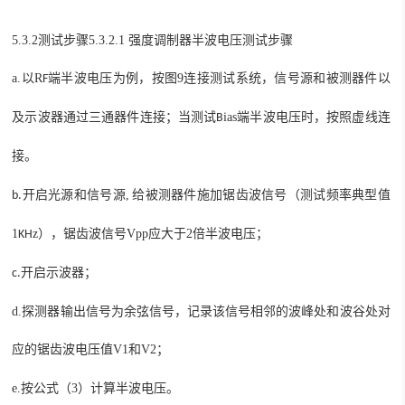
5.3.2测试步骤
5.3.2.1 强度调制器半波电压测试步骤
a.
以
R
端半波电压为例，
9
，信号源和被测器件以
F
按图
连接测试系统
及示波器通过三通器件连接
当测试
ias
端半波电压时，按照虚线连
；
B
接。
和
,
锯齿波信号（
测试频率
典型值
b.
开启光源
信号源
给被测器件施加
1
z
），锯齿波信号
Vpp
应大于
2
倍半波电压；
KH
c.
开启示波器；
d.
探测器输出信号为余弦信号，记录该信号相邻的波峰处和波谷处对
应的锯齿波电压值
V1
和
V2
；
e.
按公式（
3
）计算半波电压。