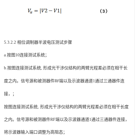
5.3.2.2 相位调制器半波电压测试步骤
a.
按图
10
连接测试系统；
b.
,
按图连接测试系统
形成光干涉仪结构的两臂光程差必须在相干长
。信号源和被测器件
R
端以及示波器通道
1
通过三通器件连
度之内
F
接，
；
按图连接测试系统
,
形成光干涉仪结构的两臂光程差必须在相干长度
之内
。信号源和被测器件
R
F
端以及示波器通道
1
通过三通器件连接，
将示波器输入端口调整为高阻态
；