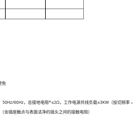
避免
，50Hz/60Hz，总接地电阻*≤2Ω，工作电源共线负载≤3KW（投切频率﹤
值（含插座触点与表面洁净的插头之间的接触电阻）