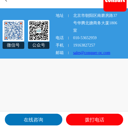
地址
北京市朝阳区南磨房路37
号华腾北搪商务大厦1806
室
电话
010-53652959
微信号
公众号
手机
19163827257
邮箱
sales@conquer-oc.com
在线咨询
拨打电话
关于
产品
新闻
联系