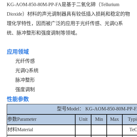
KG-AOM-850-80M-PP-FA是
基于
二氧化碲（Tellurium
Dioxide）材料的声
光调制器具有较低
插入损耗
和稳定的物
理化学特性，因而被广泛的应用于
光纤传感
、光调
Q
系
统、
脉冲整形
和
强度调制
等领域。
应用领域
光纤传感
光调Q系统
脉冲整形
强度调制
性能参数
型号
Model： KG-AOM-850-80M-PP-
参数
Parameter
Unit
Min
Max
Typi
材料
Material
Te