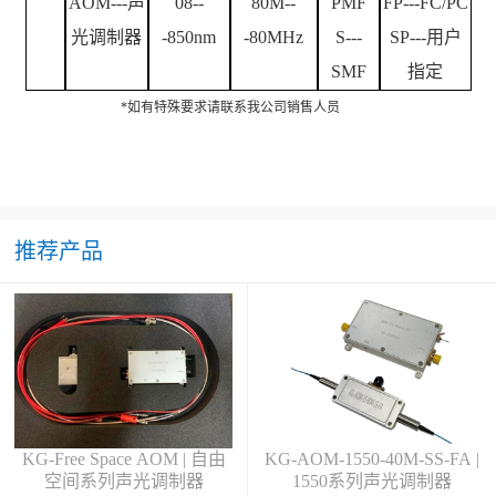
AOM---声
08
--
80
M--
PMF
FP---FC/PC
光调制器
-
850
nm
-
80
M
Hz
S---
SP---用户
SMF
指定
*
如有特殊要求请联系我公司销售人员
推荐产品
KG-Free Space AOM | 自由
KG-AOM-1550-40M-SS-FA |
空间系列声光调制器
1550系列声光调制器