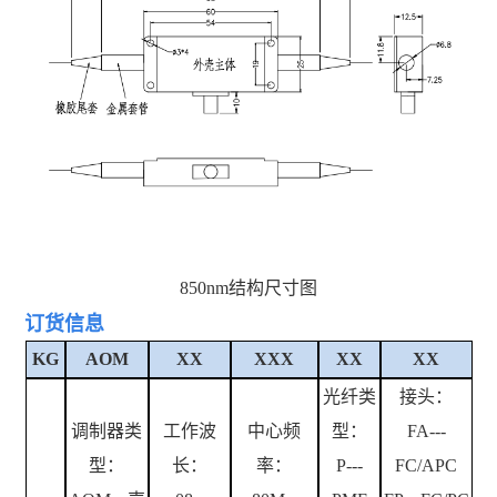
850nm
结构尺寸图
订货信息
KG
AOM
XX
XXX
XX
XX
光纤类
接头：
调制器类
工作波
中心频
型：
FA---
型：
长：
率：
P---
FC/APC