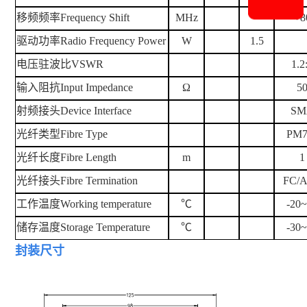
移频频率
Frequency Shift
MHz
+8
驱动功率
Radio Frequency Power
W
1.5
电压驻波比
VSWR
1.2
输入阻抗
Input Impedance
Ω
5
射频接头
Device Interface
SM
光纤类型
Fibre Type
PM7
光纤长度
Fibre Length
m
1
光纤接头
Fibre Termination
FC/
工作温度
Working temperature
℃
-20
储存温度
Storage Temperature
℃
-30
封装尺
寸