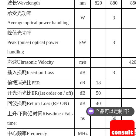
波长
Wavelength
nm
820
880
85
承受光功率
W
3
Average optical power handling
峰值光功率
Peak (pulse) optical power
kW
3
handling
声速
Ultrasonic Velocity
m/s
42
插入损耗
Insertion Loss
dB
3
偏振消光比
P
18
dB
ER
开光消光比
ER(1st order on / off)
dB
50
回波损耗
Return Loss (RF ON)
dB
40
产品可以定制吗？
上升
/
下降沿时间
Rise-time / Fall-
ns
50
time:
中心频率
Frequency
MHz
8